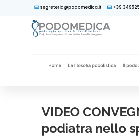
segreteria@podomedica.it
+39 34952
Home
La filosofia podolistica
Il podo
VIDEO CONVEGNO
podiatra nello s