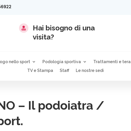
56922
Hai bisogno di una

visita?
logo nello sport
Podologia sportiva
Trattamenti e tera
TV e Stampa
Staff
Le nostre sedi
 – Il podoiatra /
port.