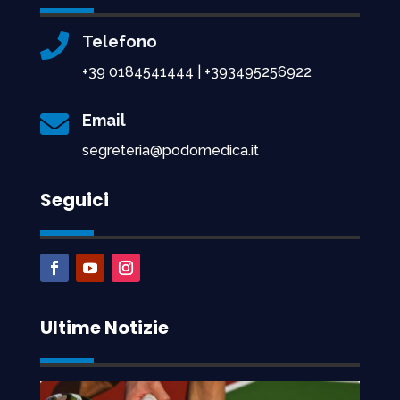

Telefono
+39 0184541444 | +393495256922

Email
segreteria@podomedica.it
Seguici
Ultime Notizie