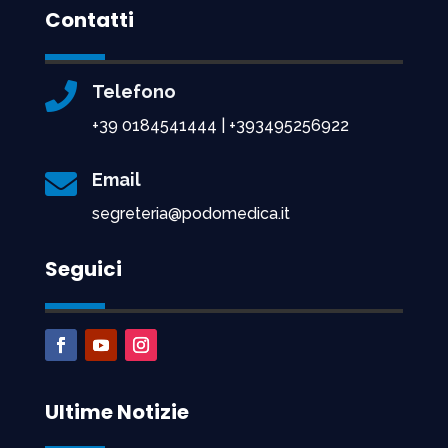
Contatti

Telefono
+39 0184541444 | +393495256922

Email
segreteria@podomedica.it
Seguici
Ultime Notizie