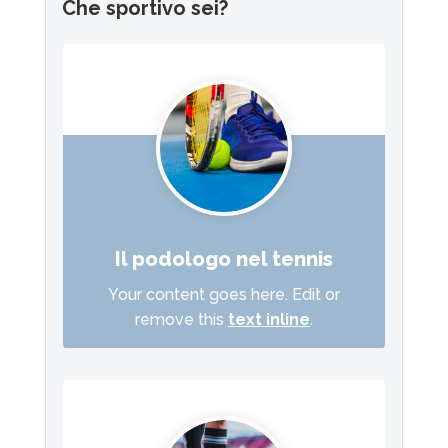
Che sportivo sei?
Il podologo nel tennis
Your content goes here. Edit or
remove this
text inline
.