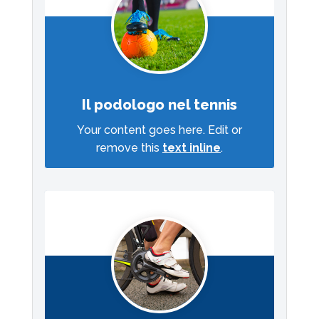
Il podologo nel tennis
Your content goes here. Edit or
remove this
text inline
.