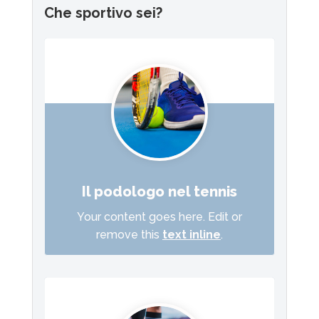
Che sportivo sei?
Il podologo nel tennis
Your content goes here. Edit or
remove this
text inline
.